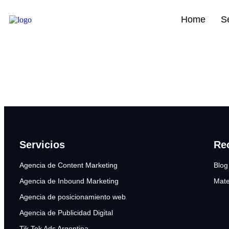
Etiqueta:
Marketing Tec
Home
S
Servicios
Re
Agencia de Content Marketing
Blog
Agencia de Inbound Marketing
Mate
Agencia de posicionamiento web
Agencia de Publicidad Digital
Tik Tok Ads Argentina