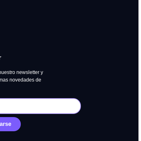
r
nuestro newsletter y
timas novedades de
arse