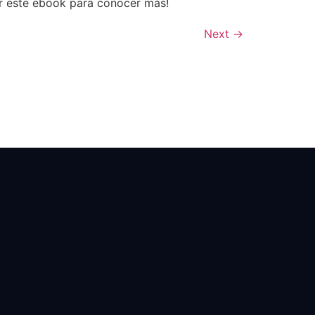
er este ebook para conocer más!
Next
→